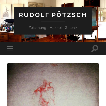
RUDOLF PÖTZSCH
Zeichnung - Malerei - Graphik
Suchfe
Mobile-
ein-/a
Menü
ein-/ausblenden