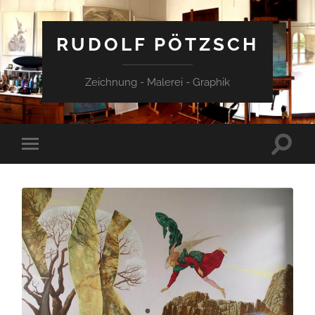
RUDOLF PÖTZSCH
Zeichnung - Malerei - Graphik
Suchfe
Mobile-
ein-/a
Menü
ein-/ausblenden