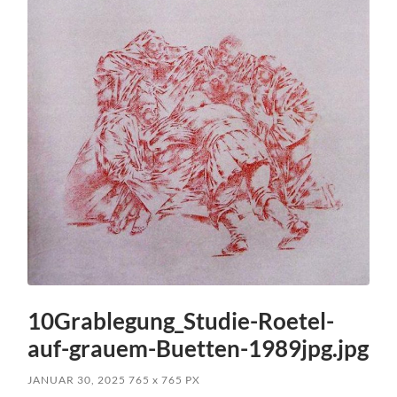
10Grablegung_Studie-Roetel-
auf-grauem-Buetten-1989jpg.jpg
JANUAR 30, 2025
765
x
765 PX